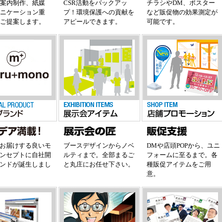
社案内制作、紙媒
CSR活動をバックアッ
チラシやDM、ポスター
ュニケーション重
プ！環境保護への貢献を
など販促物の効果測定が
をご提案します。
アピールできます。
可能です。
お届けする良いモ
ブースデザインからノベ
DMや店頭POPから、ユニ
ンセプトに自社開
ルティまで。全部まるご
フォームに至るまで。各
ンドが誕生しまし
と丸庄にお任せ下さい。
種販促アイテムをご用
意。