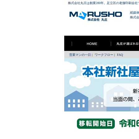
株式会社丸庄は創業280年。足立区の老舗印刷会
紙媒
株式
営業マンの一日
|
ワークフロー
|
FAQ